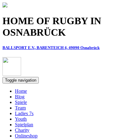
Direkt zum Inhalt
HOME OF RUGBY IN
OSNABRÜCK
BALLSPORT E.V., BARENTEICH 4, 49090 Osnabrück
Toggle navigation
Home
Blog
Spiele
Team
Ladies 7s
Youth
Spielplan
Charity
Onlineshop