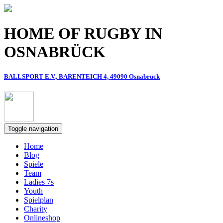
Direkt zum Inhalt
HOME OF RUGBY IN
OSNABRÜCK
BALLSPORT E.V., BARENTEICH 4, 49090 Osnabrück
Toggle navigation
Home
Blog
Spiele
Team
Ladies 7s
Youth
Spielplan
Charity
Onlineshop