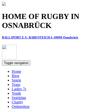
Direkt zum Inhalt
HOME OF RUGBY IN
OSNABRÜCK
BALLSPORT E.V., BARENTEICH 4, 49090 Osnabrück
Toggle navigation
Home
Blog
Spiele
Team
Ladies 7s
Youth
Spielplan
Charity
Onlineshop