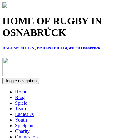
Direkt zum Inhalt
HOME OF RUGBY IN
OSNABRÜCK
BALLSPORT E.V., BARENTEICH 4, 49090 Osnabrück
Toggle navigation
Home
Blog
Spiele
Team
Ladies 7s
Youth
Spielplan
Charity
Onlineshop